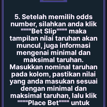
5. Setelah memilih odds
number, silahkan anda klik
""""Bet Slip"""" maka
tampilan nilai taruhan akan
muncul, juga informasi
mengenai minimal dan
maksimal taruhan.
Masukkan nominal taruhan
pada kolom, pastikan nilai
yang anda masukan sesuai
dengan minimal dan
maksimal taruhan, lalu klik
""""Place Bet"""" untuk