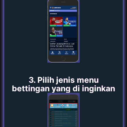
3. Pilih jenis menu
bettingan yang di inginkan