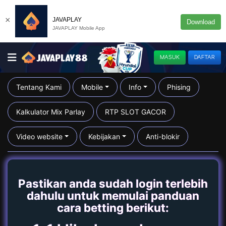
×
JAVAPLAY
Download
JAVAPLAY Mobile App
MASUK
DAFTAR
Tentang Kami
Mobile
Info
Phising
Kalkulator Mix Parlay
RTP SLOT GACOR
Video website
Kebijakan
Anti-blokir
Pastikan anda sudah login terlebih
dahulu untuk memulai panduan
cara betting berikut: